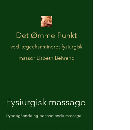
Det Ømme Punkt
ved lægeeksamineret fysiurgisk
massør Lisbeth Behrend
Fysiurgisk massage
Dybdegående og behandlende massage
Fra